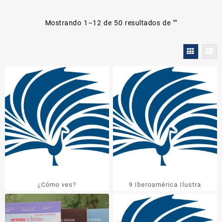
Mostrando 1–12 de 50 resultados de "
"
¿Cómo ves?
9 Iberoamérica Ilustra