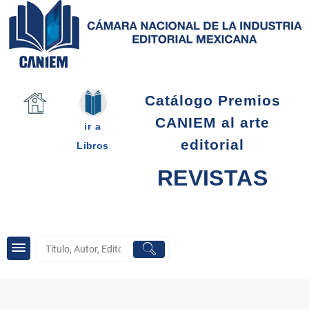
Saltar
al
contenido
Catálogo Premios
CANIEM al arte
ir a
editorial
Libros
REVISTAS