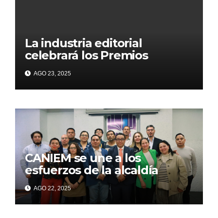
La industria editorial
celebrará los Premios
CANIEM 2025 el 12 de
AGO 23, 2025
noviembre
CANIEM se une a los
esfuerzos de la alcaldía
Iztapalapa para acercar a
AGO 22, 2025
grupos vulnerables a la
lectura