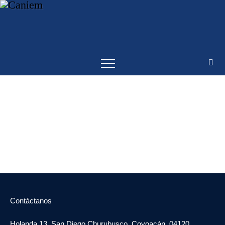
-->
Contáctanos
Holanda 13, San Diego Churubusco, Coyoacán, 04120,