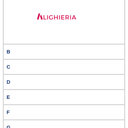
B
C
D
E
F
G