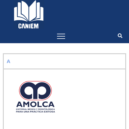
-->
A