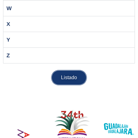
W
X
Y
Z
Listado