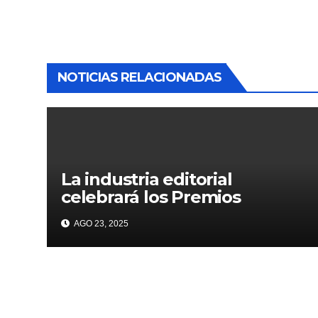
NOTICIAS RELACIONADAS
La industria editorial
celebrará los Premios
CANIEM 2025 el 12 de
AGO 23, 2025
noviembre