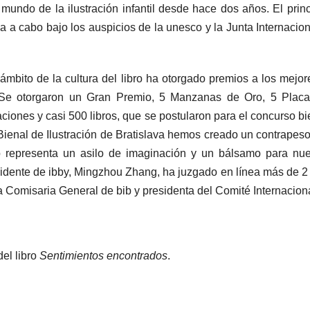
 mundo de la ilustración infantil desde hace dos años. El prin
va a cabo bajo los auspicios de la unesco y la Junta Internacio
ámbito de la cultura del libro ha otorgado premios a los mejo
e otorgaron un Gran Premio, 5 Manzanas de Oro, 5 Placas
aciones y casi 500 libros, que se postularon para el concurso 
Bienal de Ilustración de Bratislava hemos creado un contrapeso 
 bib representa un asilo de imaginación y un bálsamo para nu
sidente de ibby, Mingzhou Zhang, ha juzgado en línea más de 2 
e la Comisaria General de bib y presidenta del Comité Internacio
del libro
Sentimientos encontrados
.