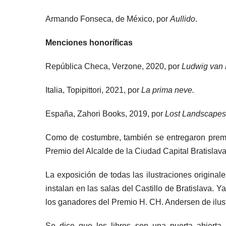
Armando Fonseca, de México, por
Aullido
.
Menciones honoríficas
República Checa, Verzone, 2020, por
Ludwig van 
Italia, Topipittori, 2021, por
La prima neve.
España, Zahori Books, 2019, por
Lost Landscapes
Como de costumbre, también se entregaron premios
Premio del Alcalde de la Ciudad Capital Bratisla
La exposición de todas las ilustraciones original
instalan en las salas del Castillo de Bratislava. 
los ganadores del Premio H. CH. Andersen de ilustr
Se dice que los libros son una puerta abiert