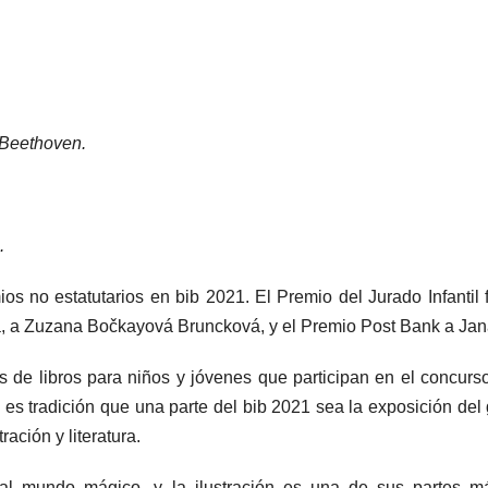
Beethoven.
.
 no estatutarios en bib 2021. El Premio del Jurado Infantil 
va, a Zuzana Bočkayová Bruncková, y el Premio Post Bank a Jan
es de libros para niños y jóvenes que participan en el concurs
Ya es tradición que una parte del bib 2021 sea la exposición de
ación y literatura.
a al mundo mágico, y la ilustración es una de sus partes 