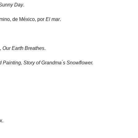
 Sunny Day
.
ino, de México, por
El mar
.
, Our Earth Breathes
.
d Painting, Story of Grandma ́s Snowflower.
x
.