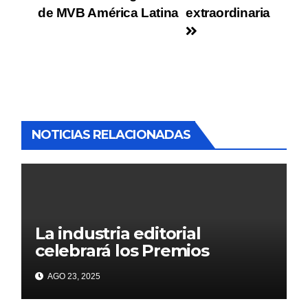
de MVB América Latina
extraordinaria
NOTICIAS RELACIONADAS
La industria editorial
celebrará los Premios
CANIEM 2025 el 12 de
AGO 23, 2025
noviembre