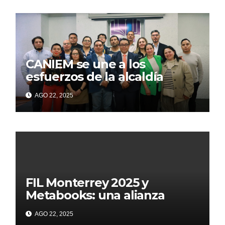
CANIEM se une a los
esfuerzos de la alcaldía
Iztapalapa para acercar a
AGO 22, 2025
grupos vulnerables a la
lectura
FIL Monterrey 2025 y
Metabooks: una alianza
estratégica por el futuro del
AGO 22, 2025
libro: Innovación, tecnología