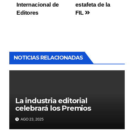
Internacional de
estafeta de la
Editores
FIL
NOTICIAS RELACIONADAS
La industria editorial
celebrará los Premios
CANIEM 2025 el 12 de
AGO 23, 2025
noviembre