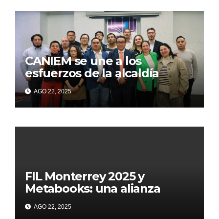
CANIEM se une a los
esfuerzos de la alcaldía
Iztapalapa para acercar a
AGO 22, 2025
grupos vulnerables a la
lectura
FIL Monterrey 2025 y
Metabooks: una alianza
estratégica por el futuro del
AGO 22, 2025
libro: Innovación, tecnología