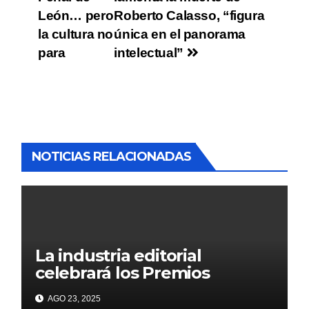
León… pero
Roberto Calasso, “figura
la cultura no
única en el panorama
para
intelectual”
NOTICIAS RELACIONADAS
La industria editorial
celebrará los Premios
CANIEM 2025 el 12 de
AGO 23, 2025
noviembre