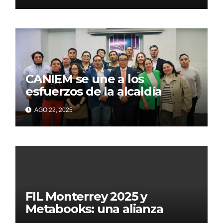
CANIEM se une a los
esfuerzos de la alcaldía
Iztapalapa para acercar a
AGO 22, 2025
grupos vulnerables a la
lectura
FIL Monterrey 2025 y
Metabooks: una alianza
estratégica por el futuro del