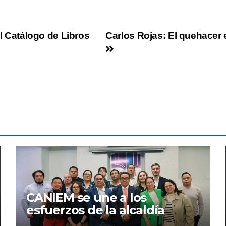
el Catálogo de Libros
Carlos Rojas: El quehacer e
CANIEM se une a los
esfuerzos de la alcaldía
Iztapalapa para acercar a