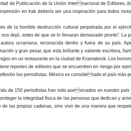
ertad de Publicación de la Unión Internacional de Editores, d
e expresión en Irak debería ser una inspiración para todos no
o de la horrible destrucción cultural perpetrada por el ejér
 nos dejó, antes de que se lo llevaran demasiado pronto”. La 
autora ucraniana, reconocida dentro y fuera de su país. 
ción y gran pesar, que esta brillante y valiente escritora, ll
gos en un restaurante en la ciudad de Kramatorsk. Los horrores 
 tiene reportes de editores que se encuentren en riesgo por ej
profesión los periodistas. México es considerado el país más p
más de 150 periodistas han sido asesinados en nuestro país d
roteger la integridad física de las personas que dedican y arr
e de las propias cadenas, sino vivir de una manera que respete