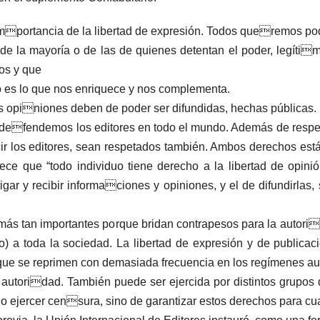
mportancia de la libertad de expresión. Todos queremos pode
de la mayoría o de las de quienes detentan el poder, legítim
os y que
go es lo que nos enriquece y nos complementa.
as opiniones deben de poder ser difundidas, hechas públicas.
ue defendemos los editores en todo el mundo. Además de respet
ir los editores, sean respetados también. Ambos derechos está
e que “todo individuo tiene derecho a la libertad de opinió
ar y recibir informaciones y opiniones, y el de difundirlas, 
emás tan importantes porque bridan contrapesos para la autori
 a toda la sociedad. La libertad de expresión y de publica
 que se reprimen con demasiada frecuencia en los regímenes auto
autoridad. También puede ser ejercida por distintos grupos 
e no ejercer censura, sino de garantizar estos derechos para cu