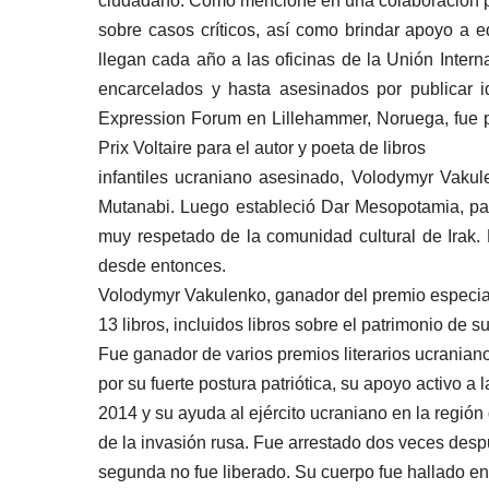
ciudadano. Como mencioné en una colaboración prev
sobre casos críticos, así como brindar apoyo a e
llegan cada año a las oficinas de la Unión Inter
encarcelados y hasta asesinados por publicar 
Expression Forum en Lillehammer, Noruega, fue pa
Prix Voltaire para el autor y poeta de libros
infantiles ucraniano asesinado, Volodymyr Vakul
Mutanabi. Luego estableció Dar Mesopotamia, par
muy respetado de la comunidad cultural de Irak.
desde entonces.
Volodymyr Vakulenko, ganador del premio especial 
13 libros, incluidos libros sobre el patrimonio de s
Fue ganador de varios premios literarios ucranian
por su fuerte postura patriótica, su apoyo activo a
2014 y su ayuda al ejército ucraniano en la regió
de la invasión rusa. Fue arrestado dos veces desp
segunda no fue liberado. Su cuerpo fue hallado e