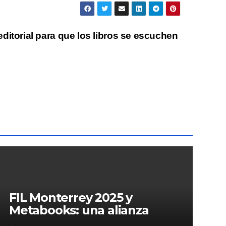
ditorial para que los libros se escuchen
FIL Monterrey 2025 y
Metabooks: una alianza
estratégica por el futuro del