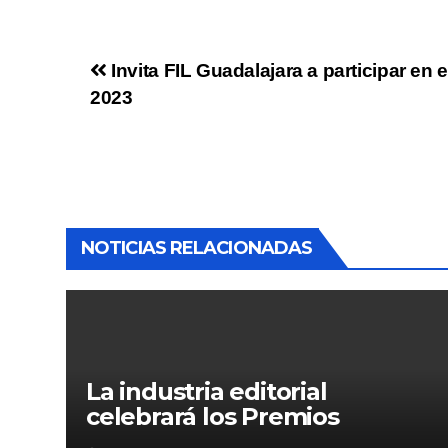
Invita FIL Guadalajara a participar en 
2023
NOTICIAS RELACIONADAS
La industria editorial
celebrará los Premios
CANIEM 2025 el 12 de