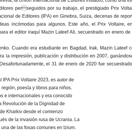
ia, la Unión Internacional de Editores instauró, como una forma
ditores perseguidos por su trabajo, el prestigiado Prix Volta
nacional de Editores (IPA) en Ginebra, Suiza, decenas de rep
ideas incómodas para algunos. Este año, el Prix Voltaire, 
ra el editor iraquí Mazin Lateef Ali, secuestrado en enero d
enko. Cuando era estudiante en Bagdad, Irak, Mazin Lateef c
a la impresión, publicación y distribución en 2007, ganándos
 Desafortunadamente, el 31 de enero de 2020 fue secuestrado
IPA Prix Voltaire 2023, es autor de
u región, poesía y libros para niños.
os e internacionales y era conocido
 la Revolución de la Dignidad de
n de Kharkiv desde el comienzo
ués de la invasión rusa de Ucrania. La
n una de las fosas comunes en Izium.