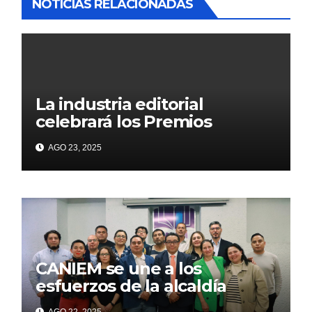
NOTICIAS RELACIONADAS
La industria editorial
celebrará los Premios
CANIEM 2025 el 12 de
AGO 23, 2025
noviembre
CANIEM se une a los
esfuerzos de la alcaldía
Iztapalapa para acercar a