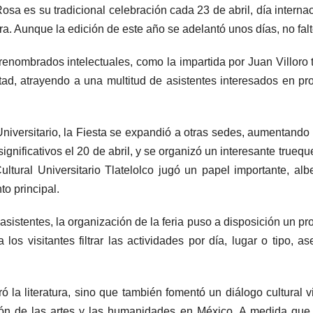
osa es su tradicional celebración cada 23 de abril, día interna
tura. Aunque la edición de este año se adelantó unos días, no fal
enombrados intelectuales, como la impartida por Juan Villoro t
tad, atrayendo a una multitud de asistentes interesados en pr
niversitario, la Fiesta se expandió a otras sedes, aumentando
gnificativos el 20 de abril, y se organizó un interesante truequ
ltural Universitario Tlatelolco jugó un papel importante, al
o principal.
los asistentes, la organización de la feria puso a disposición un 
a los visitantes filtrar las actividades por día, lugar o tipo
ó la literatura, sino que también fomentó un diálogo cultural 
 de las artes y las humanidades en México. A medida que e