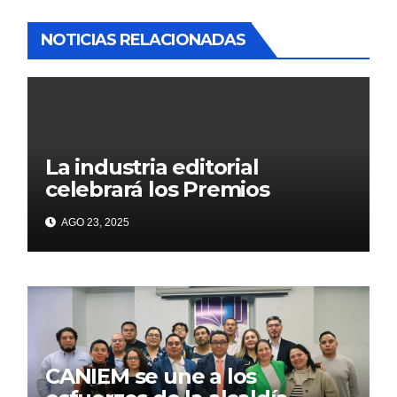
NOTICIAS RELACIONADAS
La industria editorial
celebrará los Premios
CANIEM 2025 el 12 de
AGO 23, 2025
noviembre
CANIEM se une a los