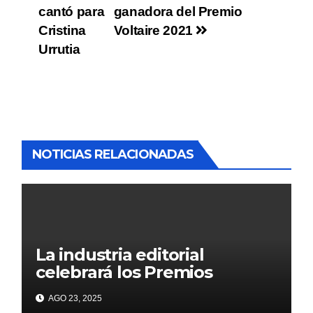
cantó para
ganadora del Premio
Cristina
Voltaire 2021
Urrutia
NOTICIAS RELACIONADAS
La industria editorial
celebrará los Premios
CANIEM 2025 el 12 de
AGO 23, 2025
noviembre