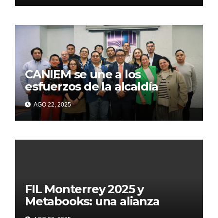
CANIEM se une a los
esfuerzos de la alcaldía
Iztapalapa para acercar a
AGO 22, 2025
grupos vulnerables a la
lectura
FIL Monterrey 2025 y
Metabooks: una alianza
estratégica por el futuro del