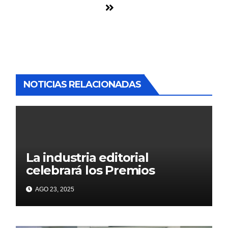
NOTICIAS RELACIONADAS
La industria editorial
celebrará los Premios
CANIEM 2025 el 12 de
AGO 23, 2025
noviembre