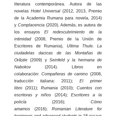
literatura contemporánea. Autora de las
novelas
Hotel Universal
(2012, 2013, Premio
de la Academia Rumana para novela, 2014)
y
Complacencia
(2020). Además, es autora de
los ensayos
El redescubrimiento de la
intimidad
(2008, Premio de la Unión de
Escritores de Rumania),
Ultima Thule. La
ciudadelas dacicas de las Montañas de
Orăștie
(2009) y
Seinfeld y la hermana de
Nabokov
(2014). Libros en
colaboración:
Compañeras de camino
(2008,
traducción italiana: 2011);
El primer
libro
(2011);
Rumania
(2010);
Cuentos con
escritoras y niños
(2014);
Escritores a la
policía
(2016);
Cómo
amamos
(2016);
Romanian Literature for
beginners and advanced students in 18 essays