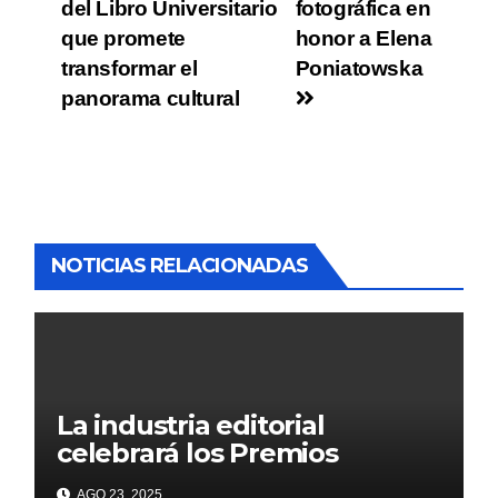
del Libro Universitario
fotográfica en
que promete
honor a Elena
transformar el
Poniatowska
panorama cultural
NOTICIAS RELACIONADAS
La industria editorial
celebrará los Premios
CANIEM 2025 el 12 de
AGO 23, 2025