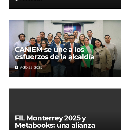
noviembre
CANIEM se une a los
esfuerzos de la alcaldía
Iztapalapa para acercar a
AGO 22, 2025
grupos vulnerables a la
lectura
FIL Monterrey 2025 y
Metabooks: una alianza