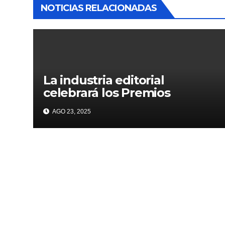
NOTICIAS RELACIONADAS
La industria editorial
celebrará los Premios
CANIEM 2025 el 12 de
AGO 23, 2025
noviembre