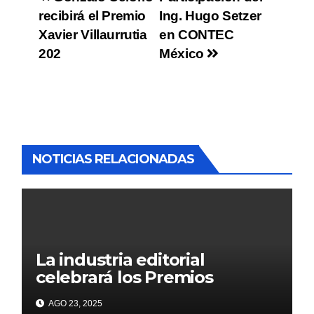
recibirá el Premio
Ing. Hugo Setzer
Xavier Villaurrutia
en CONTEC
202
México
NOTICIAS RELACIONADAS
La industria editorial
celebrará los Premios
CANIEM 2025 el 12 de
AGO 23, 2025
noviembre