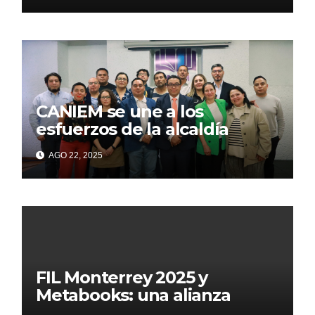
CANIEM se une a los
esfuerzos de la alcaldía
Iztapalapa para acercar a
AGO 22, 2025
grupos vulnerables a la
lectura
FIL Monterrey 2025 y
Metabooks: una alianza
estratégica por el futuro del