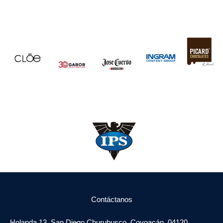
Contáctanos
Holanda 13, San Diego Churubusco, Coyoacán, 04120,