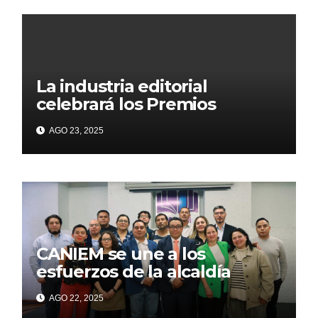
La industria editorial
celebrará los Premios
CANIEM 2025 el 12 de
AGO 23, 2025
noviembre
CANIEM se une a los
esfuerzos de la alcaldía
Iztapalapa para acercar a
AGO 22, 2025
grupos vulnerables a la