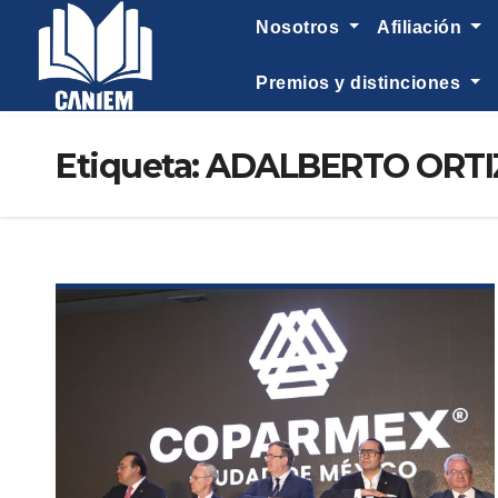
-->
nosotros
afiliación
premios y distinciones
Etiqueta:
ADALBERTO ORTI