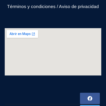
Términos y condiciones
/
Avi
so de privacidad
F
a