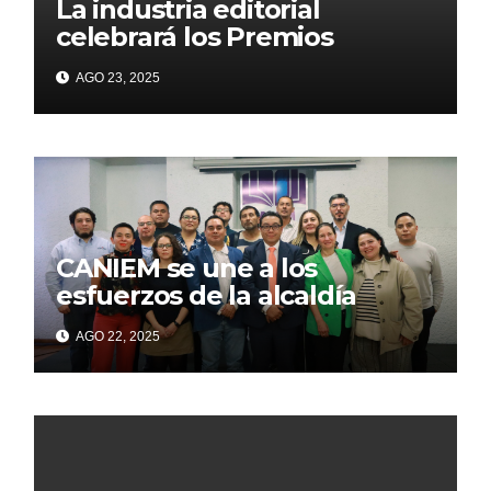
La industria editorial
celebrará los Premios
CANIEM 2025 el 12 de
AGO 23, 2025
noviembre
CANIEM se une a los
esfuerzos de la alcaldía
Iztapalapa para acercar a
AGO 22, 2025
grupos vulnerables a la
lectura