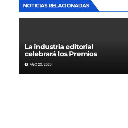
NOTICIAS RELACIONADAS
La industria editorial
celebrará los Premios
CANIEM 2025 el 12 de
AGO 23, 2025
noviembre