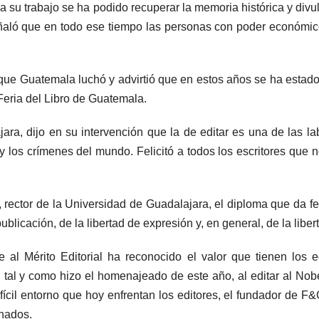
a su trabajo se ha podido recuperar la memoria histórica y di
señaló que en todo ese tiempo las personas con poder económico
 que Guatemala luchó y advirtió que en estos años se ha estad
Feria del Libro de Guatemala.
ara, dijo en su intervención que la de editar es una de las l
a y los crímenes del mundo. Felicitó a todos los escritores que
 rector de la Universidad de Guadalajara, el diploma que da fe
publicación, de la libertad de expresión y, en general, de la libe
l Mérito Editorial ha reconocido el valor que tienen los edit
 tal y como hizo el homenajeado de este año, al editar al Nob
ifícil entorno que hoy enfrentan los editores, el fundador de F&
inados.