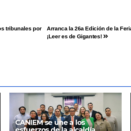
os tribunales por
Arranca la 26a Edición de la Feri
¡Leer es de Gigantes!
CANIEM se une a los
esfuerzos de la alcaldía