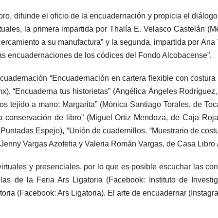
ibro, difunde el oficio de la encuadernación y propicia el diálog
rtuales, la primera impartida por Thalía E. Velasco Castelán (
cercamiento a su manufactura” y la segunda, impartida por Ana
las encuadernaciones de los códices del Fondo Alcobacense”.
cuadernación “Encuadernación en cartera flexible con costura 
x), “Encuaderna tus historietas” (Angélica Ángeles Rodríguez
os tejido a mano: Margarita” (Mónica Santiago Torales, de Toc
a conservación de libro” (Miguel Ortiz Mendoza, de Caja Roja-
Puntadas Espejo), “Unión de cuadernillos. “Muestrario de costu
ta” (Jenny Vargas Azofefia y Valeria Román Vargas, de Casa Libro
 virtuales y presenciales, por lo que es posible escuchar las c
las de la Feria Ars Ligatoria (Facebook: Instituto de Invest
toria (Facebook: Ars Ligatoria). El arte de encuadernar (Instagr