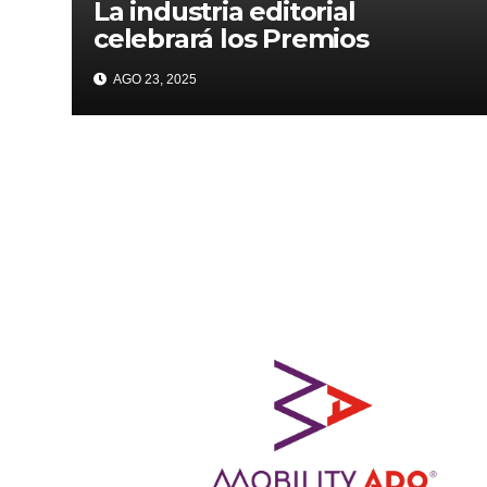
La industria editorial
celebrará los Premios
CANIEM 2025 el 12 de
AGO 23, 2025
noviembre