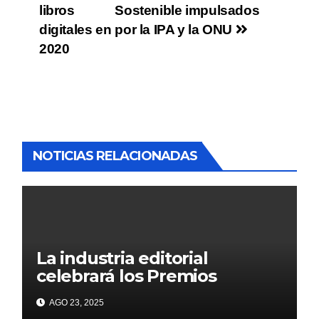
libros
Sostenible impulsados
digitales en
por la IPA y la ONU
2020
NOTICIAS RELACIONADAS
La industria editorial
celebrará los Premios
CANIEM 2025 el 12 de
AGO 23, 2025
noviembre