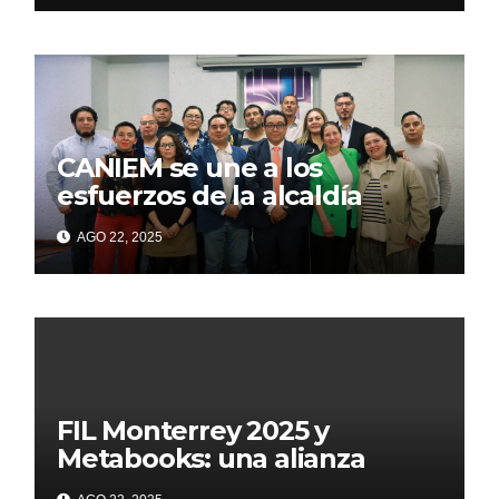
CANIEM se une a los
esfuerzos de la alcaldía
Iztapalapa para acercar a
AGO 22, 2025
grupos vulnerables a la
lectura
FIL Monterrey 2025 y
Metabooks: una alianza
estratégica por el futuro del