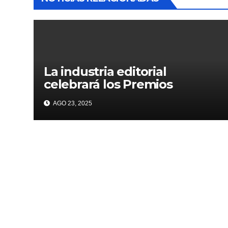
La industria editorial
celebrará los Premios
CANIEM 2025 el 12 de
AGO 23, 2025
noviembre