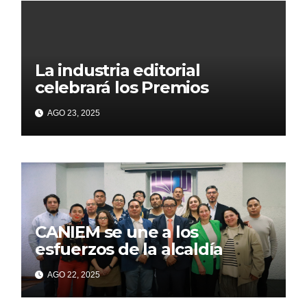
La industria editorial
celebrará los Premios
CANIEM 2025 el 12 de
AGO 23, 2025
noviembre
CANIEM se une a los
esfuerzos de la alcaldía
Iztapalapa para acercar a
AGO 22, 2025
grupos vulnerables a la
lectura