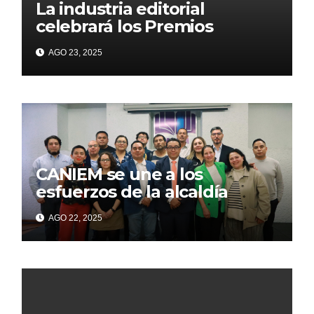
La industria editorial
celebrará los Premios
CANIEM 2025 el 12 de
AGO 23, 2025
noviembre
CANIEM se une a los
esfuerzos de la alcaldía
Iztapalapa para acercar a
AGO 22, 2025
grupos vulnerables a la
lectura