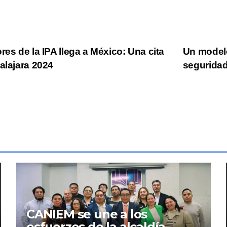
res de la IPA llega a México: Una cita
Un modelo
alajara 2024
seguridad
CANIEM se une a los
esfuerzos de la alcaldía