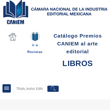
Saltar
al
contenido
Catálogo Premios
CANIEM al arte
ir a
editorial
Revistas
LIBROS