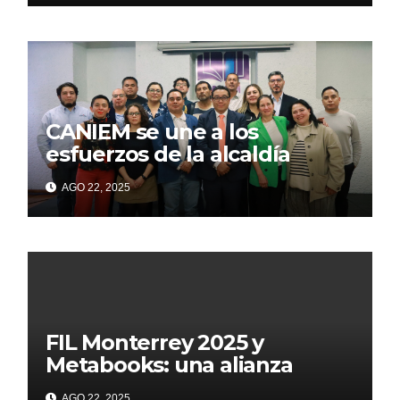
CANIEM se une a los
esfuerzos de la alcaldía
Iztapalapa para acercar a
AGO 22, 2025
grupos vulnerables a la
lectura
FIL Monterrey 2025 y
Metabooks: una alianza
estratégica por el futuro del
AGO 22, 2025