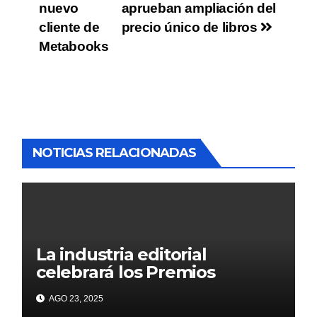
nuevo
aprueban ampliación del
cliente de
precio único de libros
Metabooks
NOTICIAS RELACIONADAS
La industria editorial
celebrará los Premios
CANIEM 2025 el 12 de
AGO 23, 2025
noviembre