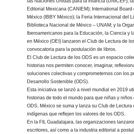
las Naciones Unidas para la Infancia (UNICEF); la
Editorial Mexicana (CANIEM); International Boar
México (IBBY México); la Feria Internacional del Li
Biblioteca Nacional de México – UNAM; y la Orga
Iberoamericanos para la Educación, la Ciencia y l
en México (OEI) lanzaron el Club de Lectura de lo
convocatoria para la postulación de libros.
El Club de Lectura de los ODS es un espacio colect
historias nos permiten conocer, imaginar, reflexion
soluciones colectivas y comprometernos con los pr
Desarrollo Sostenible (ODS).
Esta iniciativa se lanzó a nivel mundial en 2019 ut
historias de todo el mundo para que niñas y niños
ODS. México se suma y lanza su Club de Lectura c
indígenas que reflejen los valores de los ODS.
En la FIL Guadalajara, las organizaciones lanzaron
escritores, así como a la industria editorial a postul