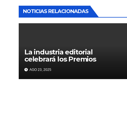
NOTICIAS RELACIONADAS
La industria editorial
celebrará los Premios
CANIEM 2025 el 12 de
AGO 23, 2025
noviembre