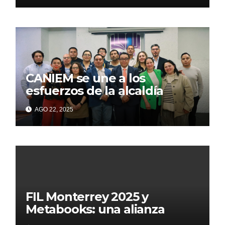
CANIEM se une a los
esfuerzos de la alcaldía
Iztapalapa para acercar a
AGO 22, 2025
grupos vulnerables a la
lectura
FIL Monterrey 2025 y
Metabooks: una alianza
estratégica por el futuro del