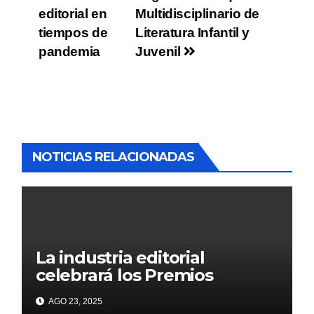
editorial en
Multidisciplinario de
tiempos de
Literatura Infantil y
pandemia
Juvenil
NOTICIAS RELACIONADAS
La industria editorial
celebrará los Premios
CANIEM 2025 el 12 de
AGO 23, 2025
noviembre