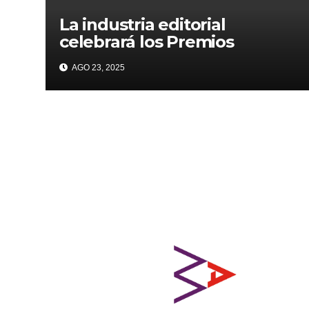
La industria editorial
celebrará los Premios
CANIEM 2025 el 12 de
AGO 23, 2025
noviembre