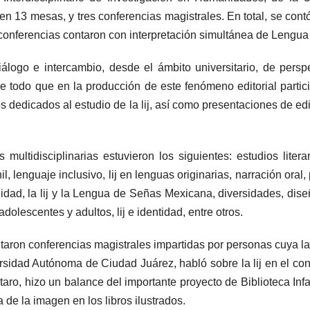
n 13 mesas, y tres conferencias magistrales. En total, se cont
conferencias contaron con interpretación simultánea de Lengu
iálogo e intercambio, desde el ámbito universitario, de pers
sobre todo que en la producción de este fenómeno editorial parti
edicados al estudio de la lij, así como presentaciones de edit
multidisciplinarias estuvieron los siguientes: estudios liter
il, lenguaje inclusivo, lij en lenguas originarias, narración oral, 
ad, la lij y la Lengua de Señas Mexicana, diversidades, diseño
 adolescentes y adultos, lij e identidad, entre otros.
ntaron conferencias magistrales impartidas por personas cuya lab
rsidad Autónoma de Ciudad Juárez, habló sobre la lij en el con
ro, hizo un balance del importante proyecto de Biblioteca Infan
 de la imagen en los libros ilustrados.