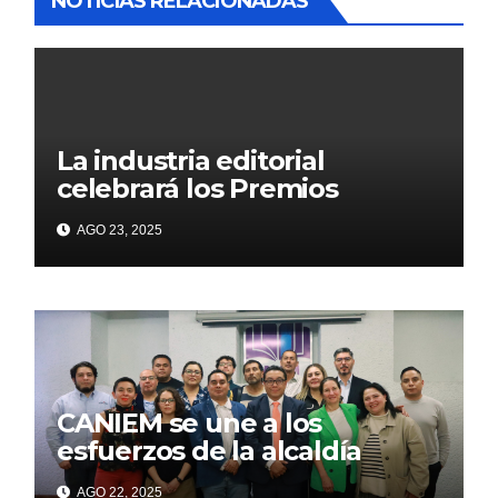
NOTICIAS RELACIONADAS
La industria editorial
celebrará los Premios
CANIEM 2025 el 12 de
AGO 23, 2025
noviembre
CANIEM se une a los
esfuerzos de la alcaldía
Iztapalapa para acercar a
AGO 22, 2025