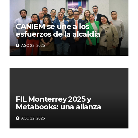
CANIEM se une a los
esfuerzos de la alcaldía
Iztapalapa para acercar a
AGO 22, 2025
grupos vulnerables a la
lectura
FIL Monterrey 2025 y
Metabooks: una alianza
estratégica por el futuro del
AGO 22, 2025
libro: Innovación, tecnología
y mayor visibilidad para el
sector editorial