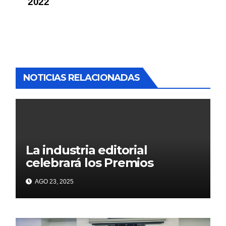
2022
NOTICIAS RELACIONADAS
La industria editorial
celebrará los Premios
CANIEM 2025 el 12 de
AGO 23, 2025
noviembre