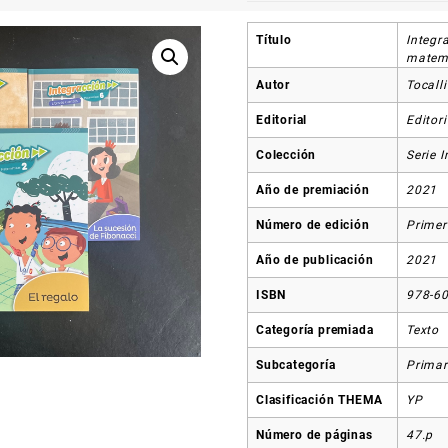
Título
Integr
matem
Autor
Tocalli
Editorial
Editori
Colección
Serie 
Año de premiación
2021
Número de edición
Primer
Año de publicación
2021
ISBN
978-60
Categoría premiada
Texto
Subcategoría
Primar
Clasificación THEMA
YP
Número de páginas
47.p