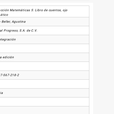
acción Matemáticas 5: Libro de cuentos, ojo
ático
- Beller, Agustina
al Progreso, S.A. de C.V.
Integración
a edición
7-567-218-2
ia