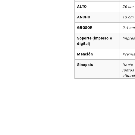
ALTO
20 cm
ANCHO
13 cm
GROSOR
0.4 cm
Soporte (impreso o
Impre
digital)
Mención
Premi
Sinopsis
Únete 
junto
situac