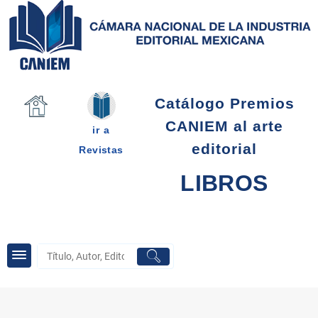
Saltar
al
contenido
Catálogo Premios
CANIEM al arte
ir a
editorial
Revistas
LIBROS