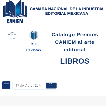
Saltar
al
contenido
Catálogo Premios
CANIEM al arte
ir a
editorial
Revistas
LIBROS