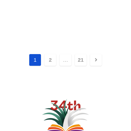
1
2
…
21