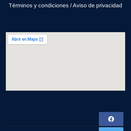
Términos y condiciones
/
Avi
so de privacidad
F
a