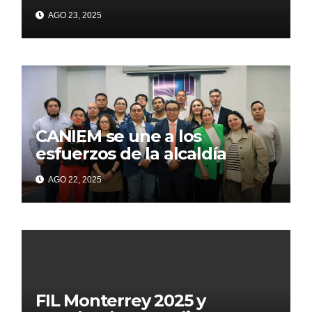
CANIEM 2025 el 12 de
AGO 23, 2025
noviembre
CANIEM se une a los
esfuerzos de la alcaldía
Iztapalapa para acercar a
AGO 22, 2025
grupos vulnerables a la
lectura
FIL Monterrey 2025 y