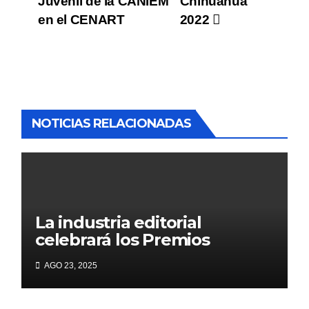
Juvenil de la CANIEM
Chihuahua
en el CENART
2022
NOTICIAS RELACIONADAS
La industria editorial
celebrará los Premios
CANIEM 2025 el 12 de
AGO 23, 2025
noviembre