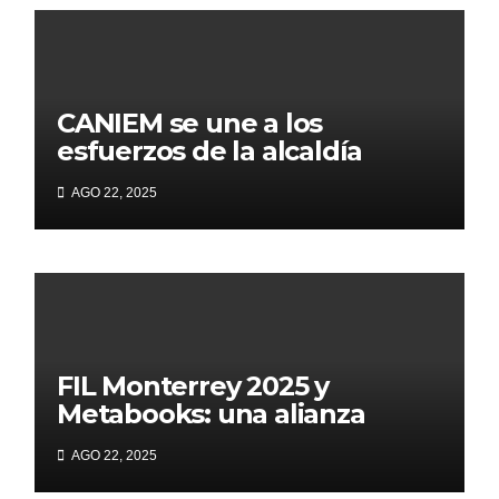
CANIEM se une a los
esfuerzos de la alcaldía
Iztapalapa para acercar a
AGO 22, 2025
grupos vulnerables a la
lectura
FIL Monterrey 2025 y
Metabooks: una alianza
estratégica por el futuro del
AGO 22, 2025
libro: Innovación, tecnología
y mayor visibilidad para el