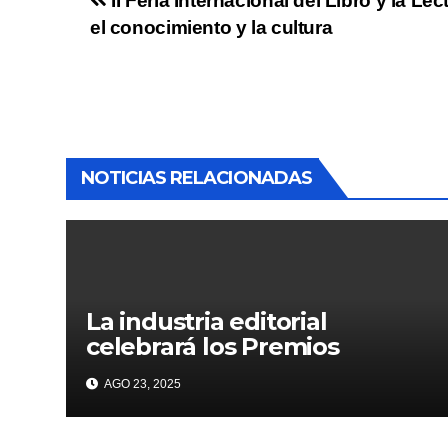
II Feria Internacional del Libro y la L
el conocimiento y la cultura
NOTICIAS RELACIONADAS
La industria editorial
celebrará los Premios
CANIEM 2025 el 12 de
AGO 23, 2025
noviembre