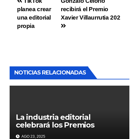
TikTok
Gonzalo Celorio
planea crear
recibirá el Premio
una editorial
Xavier Villaurrutia 202
propia
NOTICIAS RELACIONADAS
La industria editorial
celebrará los Premios
CANIEM 2025 el 12 de
AGO 23, 2025