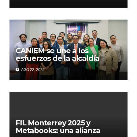
noviembre
CANIEM se une a los
esfuerzos de la alcaldía
Iztapalapa para acercar a
AGO 22, 2025
grupos vulnerables a la
lectura
FIL Monterrey 2025 y
Metabooks: una alianza