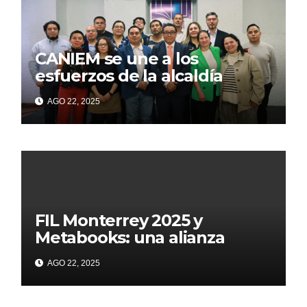
CANIEM se une a los
esfuerzos de la alcaldía
Iztapalapa para acercar a
AGO 22, 2025
grupos vulnerables a la
lectura
FIL Monterrey 2025 y
Metabooks: una alianza
estratégica por el futuro del
AGO 22, 2025
libro: Innovación, tecnología
y mayor visibilidad para el
sector editorial