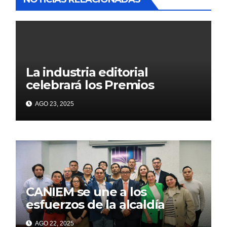
La industria editorial
celebrará los Premios
CANIEM 2025 el 12 de
AGO 23, 2025
noviembre
CANIEM se une a los
esfuerzos de la alcaldía
Iztapalapa para acercar a
AGO 22, 2025